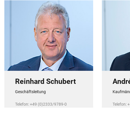
Reinhard Schubert
Andr
Geschäftsleitung
Kaufmänn
Telefon: +49 (0)2333/9789-0
Telefon: 
E-Mail:
r.schubert@r-schubert.de
E-Mail:
a.