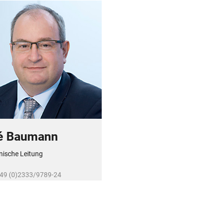
é Baumann
ische Leitung
+49 (0)2333/9789-24
baumann@r-schubert.de