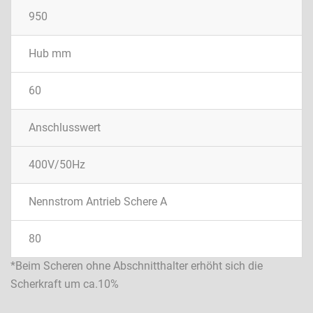
950
Hub mm
60
Anschlusswert
400V/50Hz
Nennstrom Antrieb Schere A
80
*Beim Scheren ohne Abschnitthalter erhöht sich die
Scherkraft um ca.10%