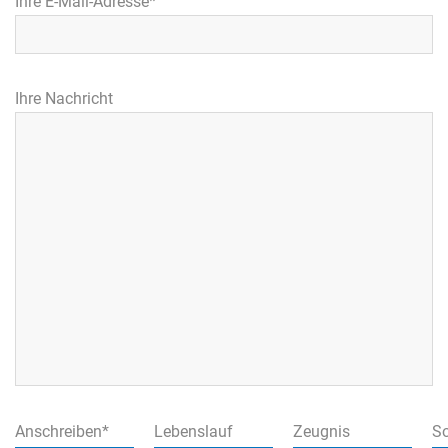
Ihre E-Mail-Adresse*
Ihre Nachricht
Anschreiben*
Lebenslauf
Zeugnis
So