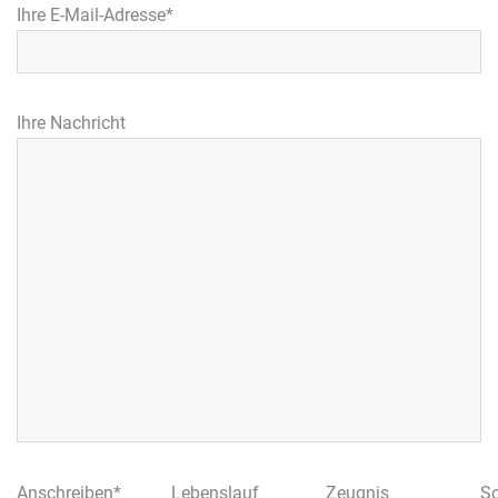
Ihre E-Mail-Adresse*
Ihre Nachricht
Anschreiben*
Lebenslauf
Zeugnis
So