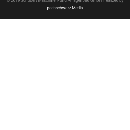
© 2019 Schubert Maschinen- und Anlagenbau GmbH | realized by
pechschwarz Media