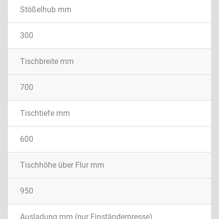
Stößelhub mm
300
Tischbreite mm
700
Tischtiefe mm
600
Tischhöhe über Flur mm
950
Ausladung mm (nur Einständerpresse)